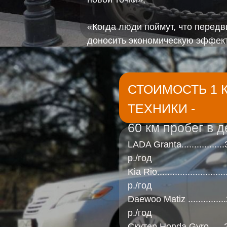
«Когда люди поймут, что передви
доносить экономическую эффекти
будут хотеть».
СТОИМОСТЬ 1 К
ТЕХНИКИ -
60 км пробег в д
LADA Granta...............
р./год
Kia Rio.....................
р./год
Daewoo Matiz .............
р./год
Скутер Honda Gyro .....2