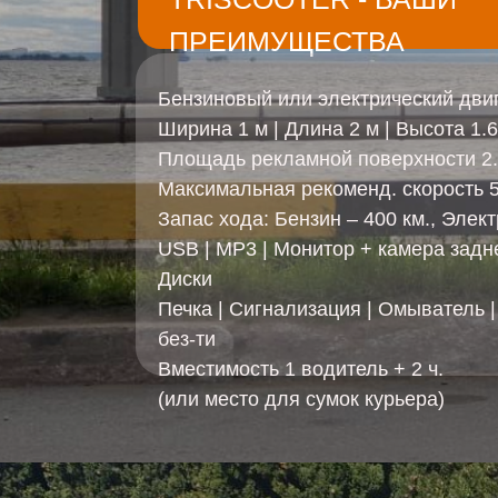
ПРЕИМУЩЕСТВА
Бензиновый или электрический дви
Ширина 1 м | Длина 2 м | Высота 1.6
Площадь рекламной поверхности 2.
Максимальная рекоменд. скорость 5
Запас хода: Бензин – 400 км., Элект
USB | MP3 | Монитор + камера задне
Диски
Печка | Cигнализация | Омыватель |
без-ти
Вместимость 1 водитель + 2 ч.
(или место для сумок курьера)