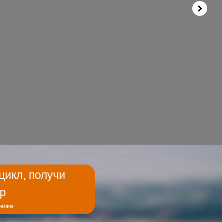
цикл, получи
р
 ниже