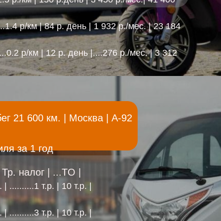
.4 р/км | 84 р. день | 1 932 р./мес. | 23 184
2 р/км | 12 р. день |....276 р./мес. | 3 312
г 21 600 км. | Москва | A-92
ля за 1 год
р. налог | ...TO |
| ..........1 т.р. | 10 т.р. |
. | ..........3 т.р. | 10 т.р. |