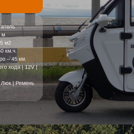
гатель
 м
5 м2
0 км.ч.
ро – 45 км.
го хода | 12V |
 Люк | Ремень