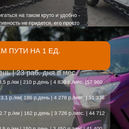
гаться на таком круто и удобно -
вность не придется, его просто
М ПУТИ НА 1 ЕД.
ень | 23 раб. дня в мес.
..3.5 р./км | 210 р.день | 4 830 р./мес. |57 960
.......3.1 р./км| 186 р.день | 4 278 р./мес. | 51 336
..2.7 р./км | 162 р.день | 3 726 р./мес. | 44 712
.5 р./км | 150 р.день | 3 450 р./мес.| 41 400