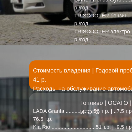
р./год
TRISCOOTER бензин.....1
р./год
TRISCOOTER электро....0.
р./год
Стоимость владения | Годовой пробе
41 р.
Расходы на обслуживание автомоби
Топливо | ОСАГО | Т
LADA Granta ...................58 т р. | ..7.5 т.р. 
ИТОГО
76.5 т.р.
Kia Rio ..............................51 т.р. | .9.5 т.р