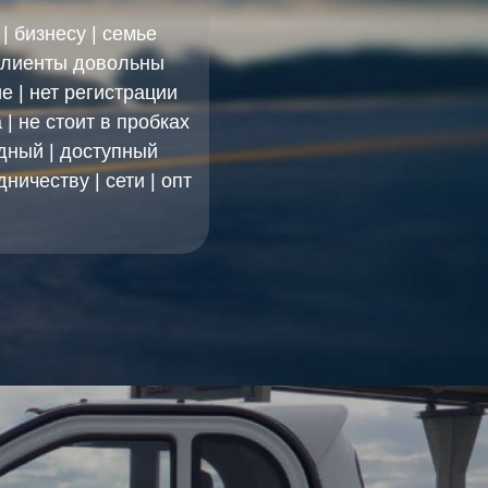
| бизнесу | семье
 клиенты довольны
 | нет регистрации
| не стоит в пробках
дный | доступный
ничеству | сети | опт