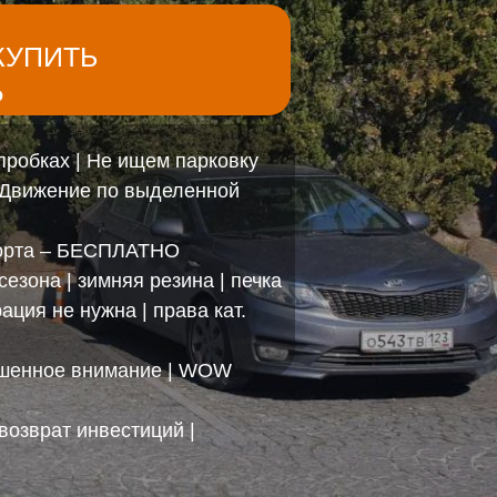
КУПИТЬ
Р
пробках | Не ищем парковку
вижение по выделенной
порта – БЕСПЛАТНО
зона | зимняя резина | печка
ия не нужна | права кат.
енное внимание | WOW
озврат инвестиций |